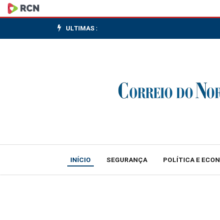
Quase
metade
ULTIMAS :
da
iluminação
pública
de
Canoinhas
já
INÍCIO
SEGURANÇA
POLÍTICA E ECO
foi
substituída