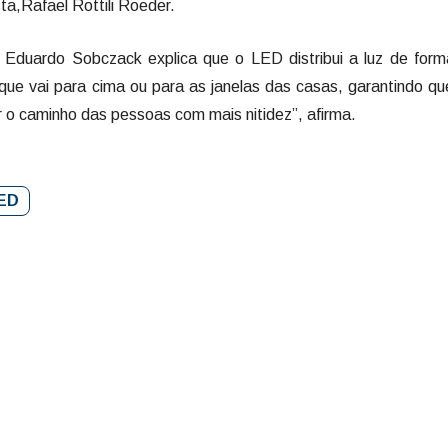
ta,Rafael Rottili Roeder.
son Eduardo Sobczack explica que o LED distribui a luz de for
z que vai para cima ou para as janelas das casas, garantindo q
r o caminho das pessoas com mais nitidez”, afirma.
ED