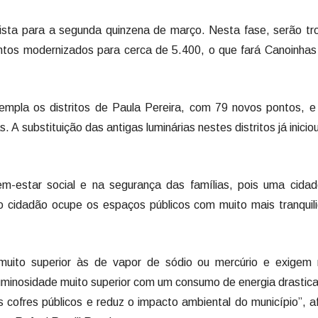
vista para a segunda quinzena de março. Nesta fase, serão t
ontos modernizados para cerca de 5.400, o que fará Canoinhas 
empla os distritos de Paula Pereira, com 79 novos pontos, e
A substituição das antigas luminárias nestes distritos já inicio
bem-estar social e na segurança das famílias, pois uma cida
e o cidadão ocupe os espaços públicos com muito mais tranquil
 muito superior às de vapor de sódio ou mercúrio e exigem
uminosidade muito superior com um consumo de energia drasti
cofres públicos e reduz o impacto ambiental do município”, a