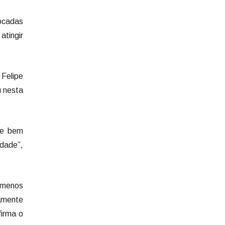
rocadas
atingir
 Felipe
u nesta
de bem
idade”,
 menos
camente
firma o