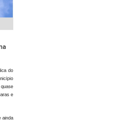
na
lica do
nicípio
 quase
laras e
 ainda