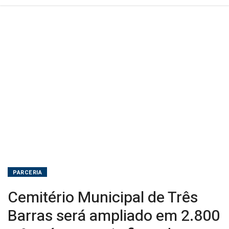
após
parceria
firmada
em
Brasília
PARCERIA
Cemitério Municipal de Três
Barras será ampliado em 2.800