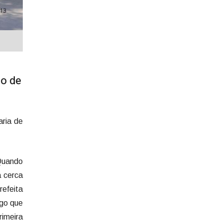
ão de
aria de
Quando
a cerca
refeita
lgo que
rimeira