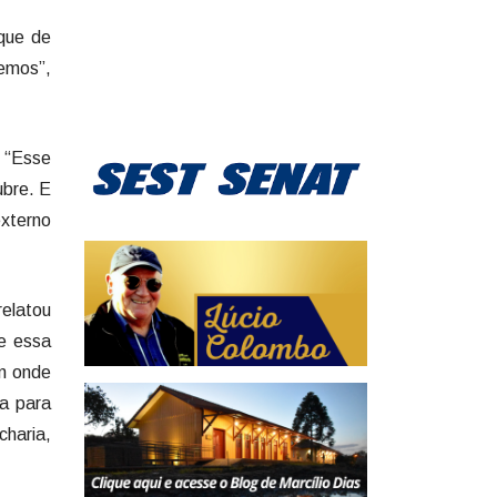
rque de
zemos”,
. “Esse
ubre. E
externo
relatou
je essa
êm onde
na para
charia,