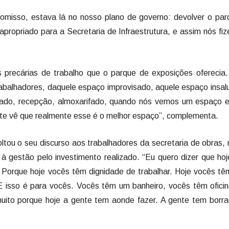
romisso, estava lá no nosso plano de governo: devolver o pa
apropriado para a Secretaria de Infraestrutura, e assim nós fi
 precárias de trabalho que o parque de exposições oferecia
trabalhadores, daquele espaço improvisado, aquele espaço insal
izado, recepção, almoxarifado, quando nós vemos um espaço 
nte vê que realmente esse é o melhor espaço”, complementa.
oltou o seu discurso aos trabalhadores da secretaria de obras, 
 à gestão pelo investimento realizado. “Eu quero dizer que ho
 Porque hoje vocês têm dignidade de trabalhar. Hoje vocês t
 E isso é para vocês. Vocês têm um banheiro, vocês têm ofici
uito porque hoje a gente tem aonde fazer. A gente tem borra