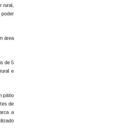
 rural,
e poder
em área
is de 5
rural e
m pátio
ntes de
arca a
lizado