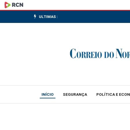
Obras
de
ULTIMAS :
vias
marginais
na
BR-
116
começam
INÍCIO
SEGURANÇA
POLÍTICA E ECO
em
Papanduva