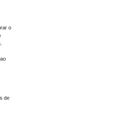
rar o
e
.
 ao
es de