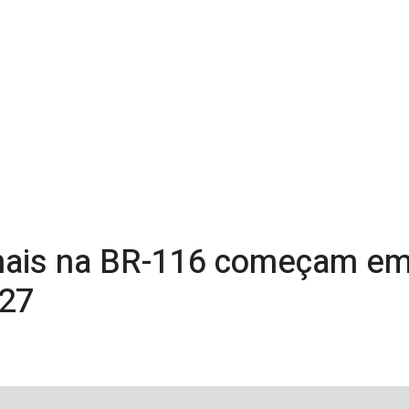
inais na BR-116 começam e
027