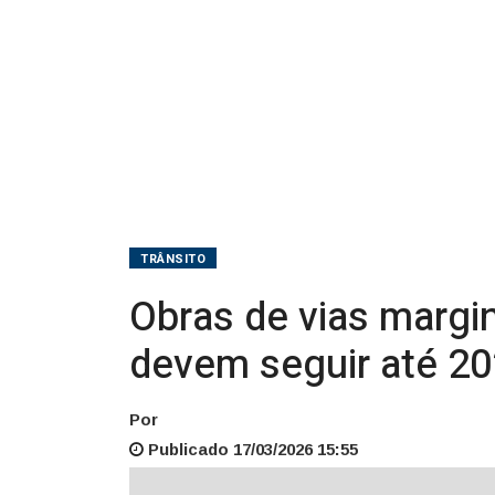
e
devem
seguir
até
2027
TRÂNSITO
Obras de vias marg
devem seguir até 2
Por
Publicado 17/03/2026 15:55