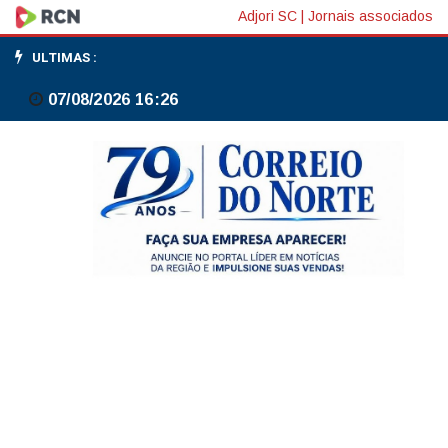
Parabéns
Adjori SC
|
Jornais associados
Bela
ULTIMAS :
Vista,
07/08/2026 16:26
32
anos
de
emancipação
política