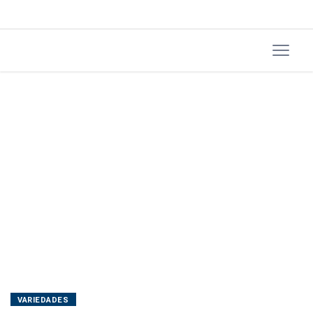
terceirizados
após
atraso
de
empresa
VARIEDADES