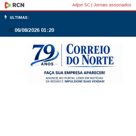
Justiça
Adjori SC
|
Jornais associados
autoriza
ULTIMAS :
Prefeitura
06/08/2026 01:20
de
Canoinhas
a
pagar
salários
de
trabalhadores