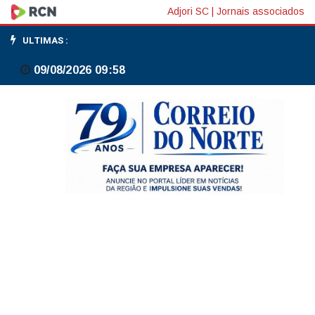
Prefeitura
Adjori SC
|
Jornais associados
de
ULTIMAS :
Canoinhas
09/08/2026 09:58
promove
cursos
gratuitos
de
floricultura
e
culinária