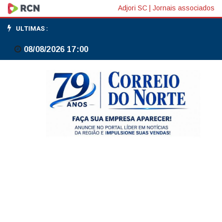
Prefeitura
Adjori SC
|
Jornais associados
de
ULTIMAS :
Canoinhas
08/08/2026 17:00
e
Senac
promovem
a
2ª
Vitrine
de