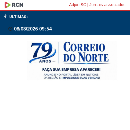
Prefeitura
Adjori SC
|
Jornais associados
de
ULTIMAS :
Canoinhas
08/08/2026 09:54
executa
obra
na
Rua
Almeida
Cardoso