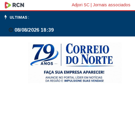
Marinha
Adjori SC
|
Jornais associados
leva
ULTIMAS :
regularização
08/08/2026 18:39
de
embarcações
a
Canoinhas