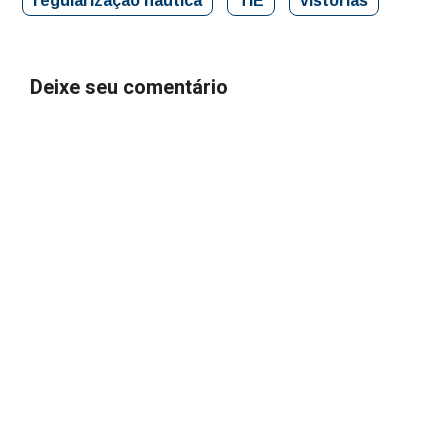
regularização náutica
TIE
vistorias
Deixe seu comentário