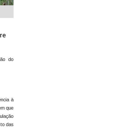
re
ção do
ncia à
 em que
pulação
nto das