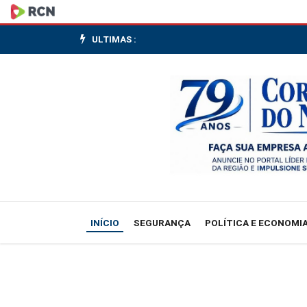
Prefeitura
de
ULTIMAS :
Canoinhas
realiza
audiência
pública
nesta
sexta,
INÍCIO
SEGURANÇA
POLÍTICA E ECONOMI
29