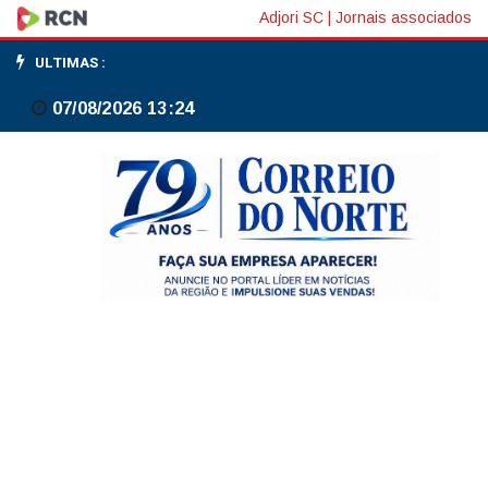
Santa
Adjori SC
|
Jornais associados
Catarina
ULTIMAS :
terá
07/08/2026 13:24
chuva
e
risco
de
temporais
antes
de