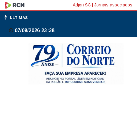
Mafra
Adjori SC
|
Jornais associados
reforça
ULTIMAS :
plano
07/08/2026 23:38
de
ação
para
enfrentar
enchentes
e
alagamentos