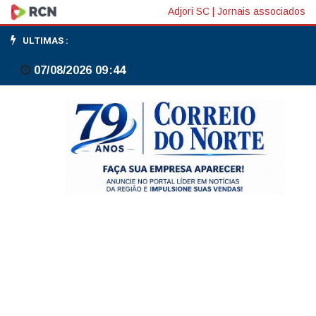
Mafra
Adjori SC
|
Jornais associados
apresenta
ULTIMAS :
plano
07/08/2026 09:44
de
contingência
para
enchentes
e
alagamentos