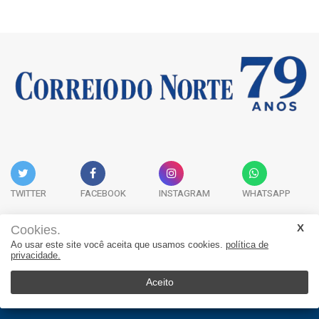
TWITTER
FACEBOOK
INSTAGRAM
WHATSAPP
Cookies.
Ao usar este site você aceita que usamos cookies.
política de
Acervo Digital
Fale Conosco
Quem Somos
privacidade.
JORNAL CORREIO DO NORTE - Whatsapp: 47 9 8865-7880
Aceito
© 2026, Jornal Correio do Norte. Todos os direitos reservados