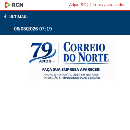
Universidade
Adjori SC
|
Jornais associados
do
ULTIMAS :
Contestado
06/08/2026 07:19
participa
de
capacitação
internacional
voltada
à
inovação