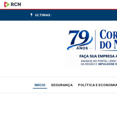
Prefeitura
de
ULTIMAS :
Três
Barras
intensifica
limpeza
e
manutenção
INÍCIO
SEGURANÇA
POLÍTICA E ECONOMI
na
área