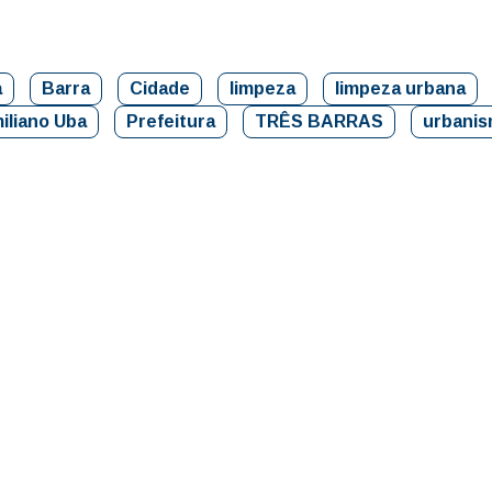
a
Barra
Cidade
limpeza
limpeza urbana
iliano Uba
Prefeitura
TRÊS BARRAS
urbani