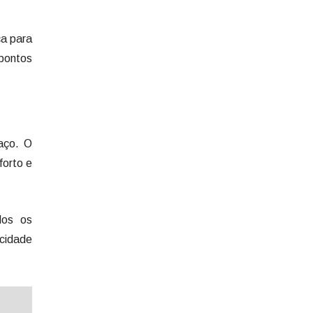
ça para
 pontos
aço. O
forto e
dos os
cidade