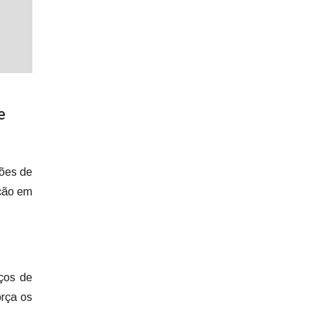
e
ções de
ação em
iços de
orça os