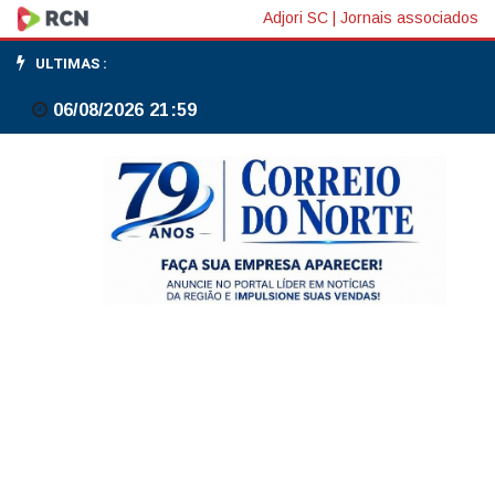
Defesas
Adjori SC
|
Jornais associados
Civis
ULTIMAS :
de
06/08/2026 21:59
Mafra
e
Rio
Negro
divulgam
canais
de