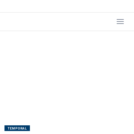
atendimento
após
temporal
TEMPORAL