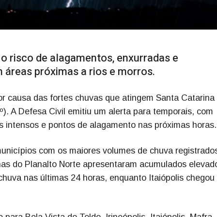
o risco de alagamentos, enxurradas e
 áreas próximas a rios e morros.
r causa das fortes chuvas que atingem Santa Catarina
). A Defesa Civil emitiu um alerta para temporais, com
tos intensos e pontos de alagamento nas próximas horas.
unicípios com os maiores volumes de chuva registrado
nhas do Planalto Norte apresentaram acumulados elevad
chuva nas últimas 24 horas, enquanto Itaiópolis chegou
ara Bela Vista do Toldo, Irineópolis, Itaiópolis, Mafra,