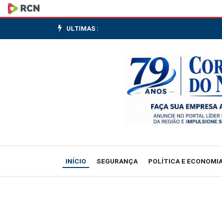
Chuva
intensa
ULTIMAS :
coloca
municípios
catarinenses
em
alerta
INÍCIO
SEGURANÇA
POLÍTICA E ECONOMI