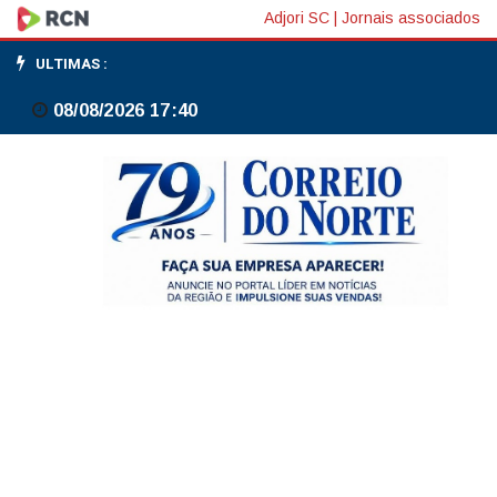
Do
Adjori SC
|
Jornais associados
sonho
ULTIMAS :
de
08/08/2026 17:40
ser
ferroviário
à
dedicação
ao
3º
BPM: