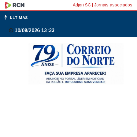
Temporal
Adjori SC
|
Jornais associados
com
ULTIMAS :
granizo
10/08/2026 13:33
leva
cinco
cidades
de
Santa
Catarina
a