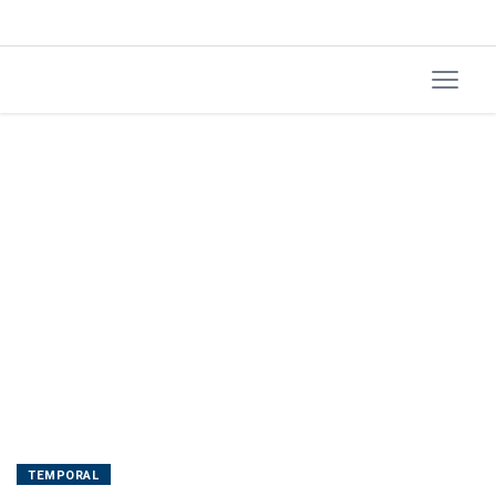
decretarem
situação
de
emergência
TEMPORAL