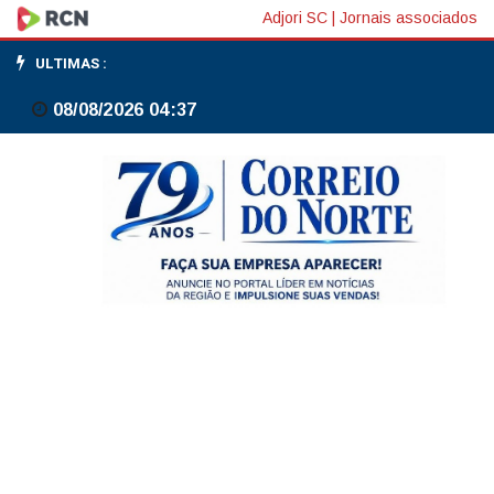
Prefeitura
Adjori SC
|
Jornais associados
faz
ULTIMAS :
simulado
08/08/2026 04:37
para
preparar
cidade
contra
inundações