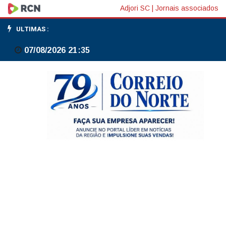
Três
Adjori SC
|
Jornais associados
Barras
ULTIMAS :
reafirma
07/08/2026 21:35
compromisso
com
o
futuro
das
novas
gerações