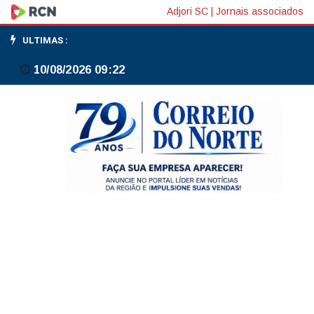
Frente
Adjori SC
|
Jornais associados
fria
ULTIMAS :
traz
10/08/2026 09:22
chuva
e
derruba
as
temperaturas
no
Planalto