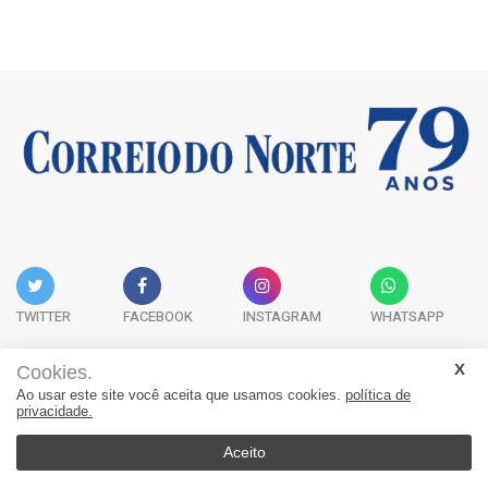
TWITTER
FACEBOOK
INSTAGRAM
WHATSAPP
Cookies.
Ao usar este site você aceita que usamos cookies.
política de
Acervo Digital
Fale Conosco
Quem Somos
privacidade.
JORNAL CORREIO DO NORTE - Whatsapp: 47 9 8865-7880
Aceito
© 2026, Jornal Correio do Norte. Todos os direitos reservados