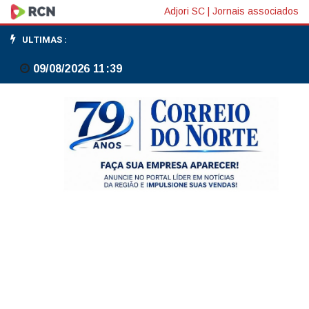
Semana
Adjori SC
|
Jornais associados
começa
ULTIMAS :
com
09/08/2026 11:39
chuva
e
termina
com
instabilidade
em
Três