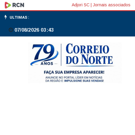
Três
Adjori SC
|
Jornais associados
Barras
ULTIMAS :
continua
07/08/2026 03:43
distribuição
de
cestas
básicas
nesta
sexta-
feira