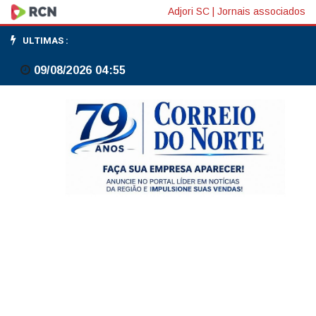
Gaeco
Adjori SC
|
Jornais associados
investiga
ULTIMAS :
cartel
09/08/2026 04:55
em
licitações
de
eventos
e
cumpre
mandados