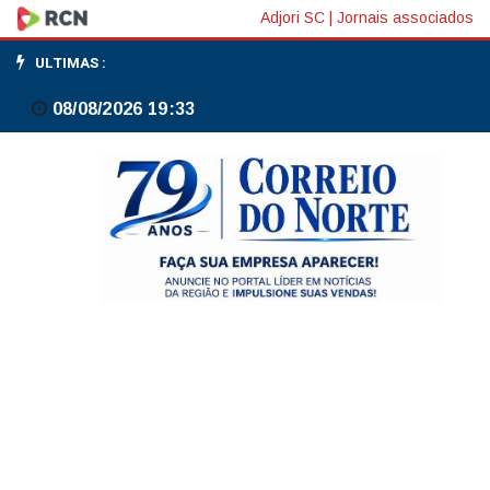
Operação
Adjori SC
|
Jornais associados
Pão
ULTIMAS :
e
08/08/2026 19:33
Circo
investiga
cartel
de
eventos
em
Santa