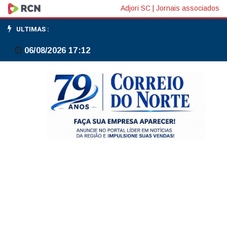
Mercado
Adjori SC
|
Jornais associados
Público
ULTIMAS :
abre
06/08/2026 17:12
oportunidade
para
empreendedores
administrarem
lanchonete